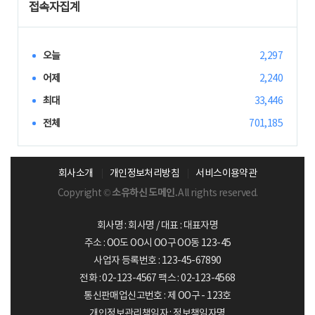
접속자집계
오늘
2,297
어제
2,240
최대
33,446
전체
701,185
회사소개
개인정보처리방침
서비스이용약관
Copyright ©
소유하신 도메인.
All rights reserved.
회사명 : 회사명 / 대표 : 대표자명
주소 : OO도 OO시 OO구 OO동 123-45
사업자 등록번호 : 123-45-67890
전화 : 02-123-4567 팩스 : 02-123-4568
통신판매업신고번호 : 제 OO구 - 123호
개인정보관리책임자 : 정보책임자명