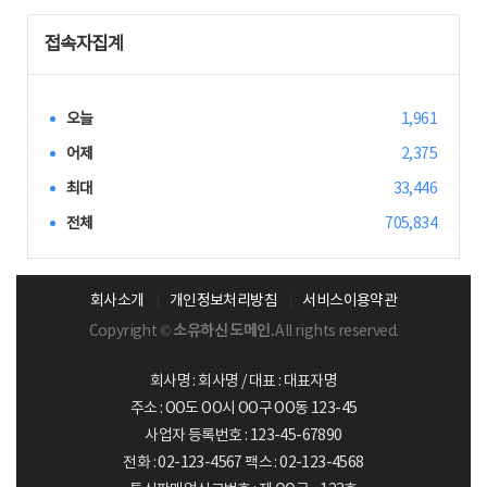
접속자집계
오늘
1,961
어제
2,375
최대
33,446
전체
705,834
회사소개
개인정보처리방침
서비스이용약관
Copyright ©
소유하신 도메인.
All rights reserved.
회사명 : 회사명 / 대표 : 대표자명
주소 : OO도 OO시 OO구 OO동 123-45
사업자 등록번호 : 123-45-67890
전화 : 02-123-4567 팩스 : 02-123-4568