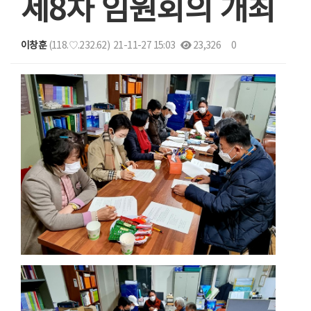
제8차 임원회의 개최
이창훈
(118.♡.232.62)
21-11-27 15:03
23,326
0
본문