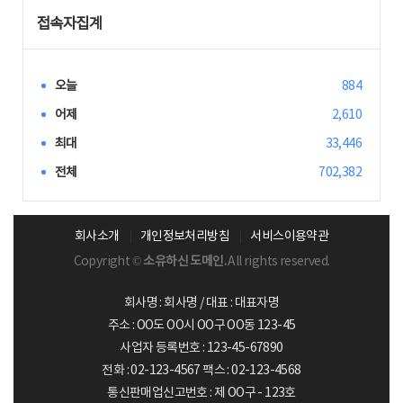
접속자집계
오늘
884
어제
2,610
최대
33,446
전체
702,382
회사소개
개인정보처리방침
서비스이용약관
Copyright ©
소유하신 도메인.
All rights reserved.
회사명 : 회사명 / 대표 : 대표자명
주소 : OO도 OO시 OO구 OO동 123-45
사업자 등록번호 : 123-45-67890
전화 : 02-123-4567 팩스 : 02-123-4568
통신판매업신고번호 : 제 OO구 - 123호