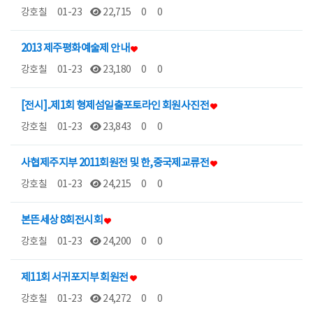
강호칠
01-23
22,715
0
0
2013 제주평화예술제 안내
강호칠
01-23
23,180
0
0
[전시]..제1회 형제섬일출포토라인 회원사진전
강호칠
01-23
23,843
0
0
사협제주지부 2011회원전 및 한,중국제교류전
강호칠
01-23
24,215
0
0
본뜬세상 8회전시회
강호칠
01-23
24,200
0
0
제11회 서귀포지부 회원전
강호칠
01-23
24,272
0
0