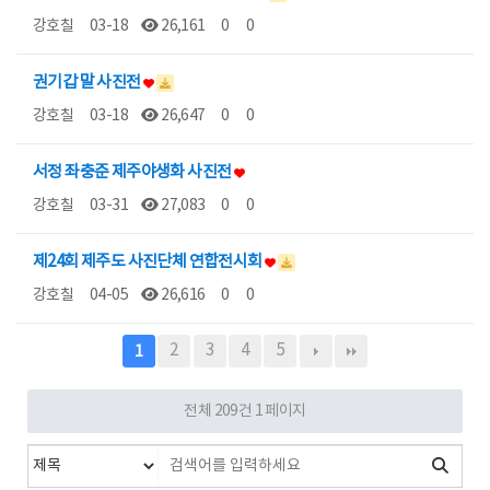
강호칠
03-18
26,161
0
0
권기갑 말 사진전
강호칠
03-18
26,647
0
0
서정 좌충준 제주야생화 사진전
강호칠
03-31
27,083
0
0
제24회 제주도 사진단체 연합전시회
강호칠
04-05
26,616
0
0
2
3
4
5
1
전체 209건
1 페이지