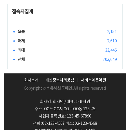
접속자집계
오늘
2,151
어제
2,610
최대
33,446
전체
703,649
회사소개
개인정보처리방침
서비스이용약관
Copyright ©
소유하신 도메인.
All rights reserved.
회사명 : 회사명 / 대표 : 대표자명
주소 : OO도 OO시 OO구 OO동 123-45
사업자 등록번호 : 123-45-67890
전화 : 02-123-4567 팩스 : 02-123-4568