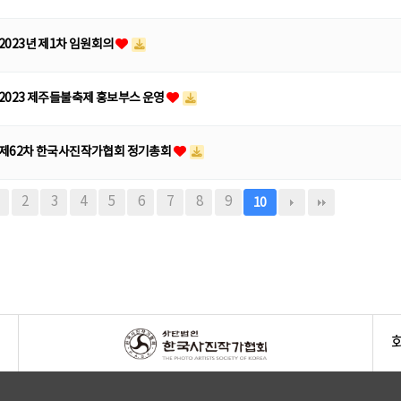
2023년 제1차 임원회의
2023 제주들불축제 홍보부스 운영
제62차 한국사진작가협회 정기총회
2
3
4
5
6
7
8
9
10