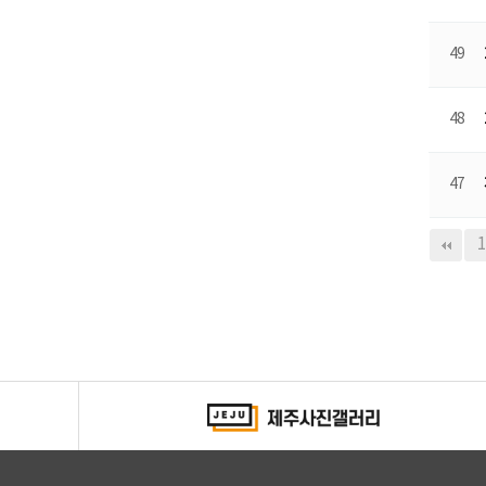
49
48
47
다음
맨끝
1