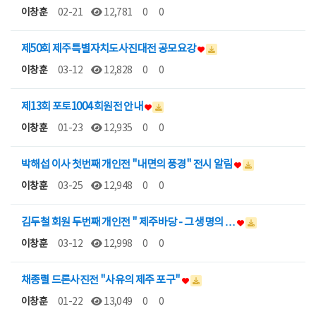
이창훈
02-21
12,781
0
0
제50회 제주특별자치도사진대전 공모요강
이창훈
03-12
12,828
0
0
제13회 포토1004 회원전 안내
이창훈
01-23
12,935
0
0
박해섭 이사 첫번째 개인전 "내면의 풍경" 전시 알림
이창훈
03-25
12,948
0
0
김두철 회원 두번째 개인전 " 제주바당 - 그 생명의 …
이창훈
03-12
12,998
0
0
채종렬 드론사진전 "사유의 제주 포구"
이창훈
01-22
13,049
0
0