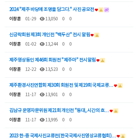
2024 "제주 바당에 조명을 담그다." 사진 공모전
이창훈
01-29
13,050
0
0
신긍락회원 제3회 개인전 "백두산" 전시 알림
이창훈
01-02
13,244
0
0
제주영상동인 제46회 회원전 "제주마" 전시알림
이창훈
12-22
13,523
0
0
제주환경사진연합회 제30회 회원전 및 제19회 국제교류…
이창훈
11-17
13,901
0
0
김남규 운영자문위원 제21회 개인전 "등대, 시간의 흐…
이창훈
11-17
13,995
0
0
2023 한-중 국제사진교류전(한국국제사진영상교류협회)…