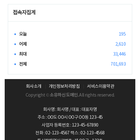
접속자집계
오늘
195
어제
2,610
최대
33,446
전체
701,693
회사소개
개인정보처리방침
서비스이용약관
Copyright ©
소유하신 도메인.
All rights reserved.
회사명 : 회사명 / 대표 : 대표자명
주소 : OO도 OO시 OO구 OO동 123-45
사업자 등록번호 : 123-45-67890
전화 : 02-123-4567 팩스 : 02-123-4568